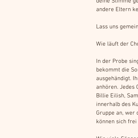
deine Stimme ge
andere Eltern k
Lass uns gemein
Wie läuft der Ch
In der Probe si
bekommt die Son
ausgehändigt. Ih
anhören. Jedes G
Billie Eilish, S
innerhalb des K
Gruppe an, wer d
können sich frei