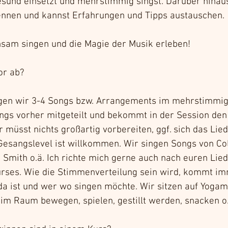
sund einsetzt und mehrstimmig singst. Darüber hinaus
ennen und kannst Erfahrungen und Tipps austauschen.
sam singen und die Magie der Musik erleben!
or ab?
ngen wir 3-4 Songs bzw. Arrangements im mehrstimmige
gs vorher mitgeteilt und bekommt in der Session den
r müsst nichts großartig vorbereiten, ggf. sich das Lie
esangslevel ist willkommen. Wir singen Songs von Col
am Smith o.ä. Ich richte mich gerne auch nach euren Li
urses. Wie die Stimmenverteilung sein wird, kommt im
a ist und wer wo singen möchte. Wir sitzen auf Yogama
 im Raum bewegen, spielen, gestillt werden, snacken o.